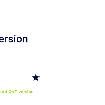
ersion
cord QVT version