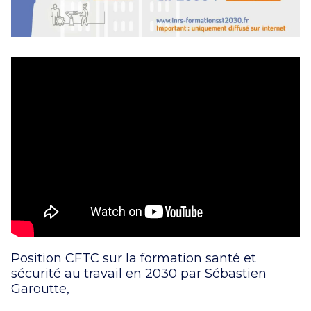
Position CFTC sur la formation santé et
sécurité au travail en 2030 par Sébastien
Garoutte,