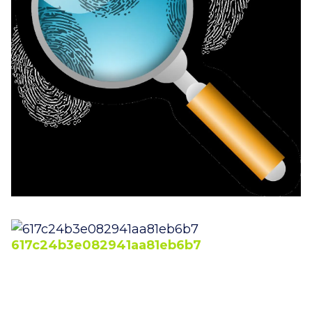
617c24b3e082941aa81eb6b7