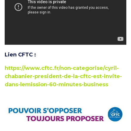
Lien CFTC :
https://www.cftc.fr/non-categorise/cyril-
chabanier-president-de-la-cftc-est-invite-
dans-lemission-60-minutes-business